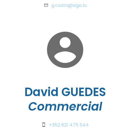
g.costa@sigo.lu
David GUEDES
Commercial
+352 621 475 544