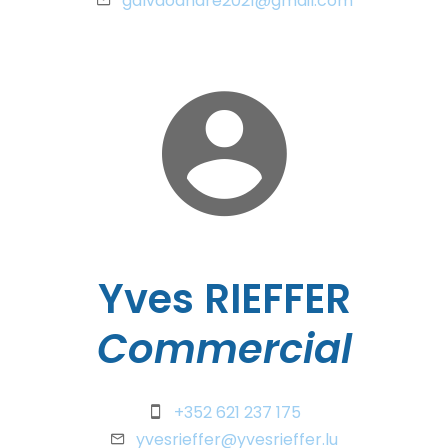
galvaoandre2021@gmail.com
Yves RIEFFER
Commercial
+352 621 237 175
yvesrieffer@yvesrieffer.lu