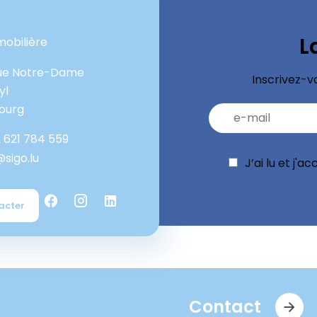
L
mobilière
ue Notre-Dame
Inscrivez-v
yl
ourg
 621 784 559
@sigo.lu
J’ai lu et j'a
acter
Contact