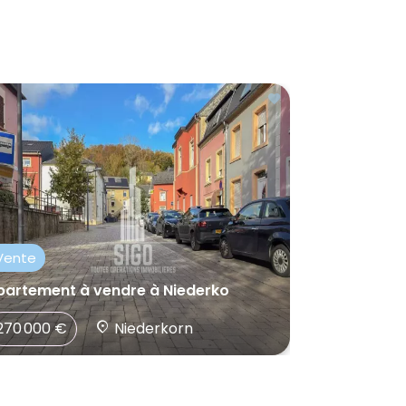
Vente
Vente
partement à vendre à Niederko
Maison à v
270 000 €
Niederkorn
258 000 €