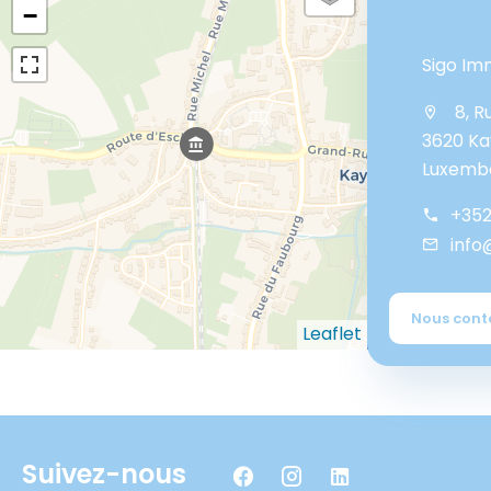
−
Sigo Im
8, R
3620 Ka
Luxemb
+352
info
Nous cont
Leaflet
Suivez-nous