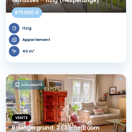
terrasses – Itzig (Hesperange)
875 000 €
Itzig
Appartement
40 m²
EXCLUSIVITÉ
VENTE
Rollingergrund: 2 (3)-Bedroom