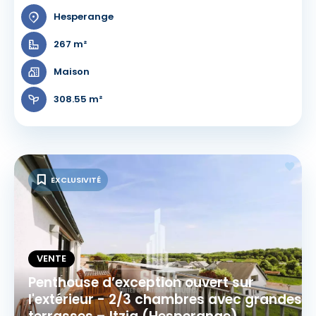
Hesperange
267 m²
Maison
308.55 m²
EXCLUSIVITÉ
VENTE
Penthouse d’exception ouvert sur
l'extérieur - 2/3 chambres avec grandes