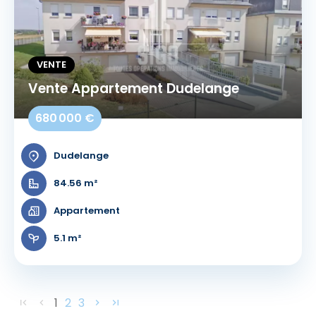
VENTE
Vente Appartement Dudelange
680 000 €
Dudelange
84.56 m²
Appartement
5.1 m²
1
2
3