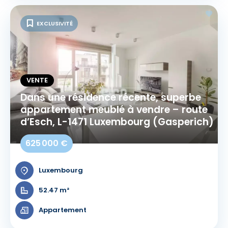
EXCLUSIVITÉ
VENTE
Dans une résidence récente, superbe
appartement meublé à vendre – route
d’Esch, L-1471 Luxembourg (Gasperich)
625 000 €
Luxembourg
52.47 m²
Appartement