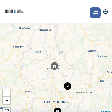
3
+
−
16