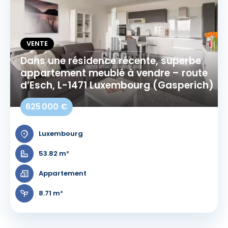
VENTE
Dans une résidence récente, superbe
appartement meublé à vendre – route
d’Esch, L-1471 Luxembourg (Gasperich)
625 000 €
Luxembourg
53.82 m²
Appartement
8.71 m²