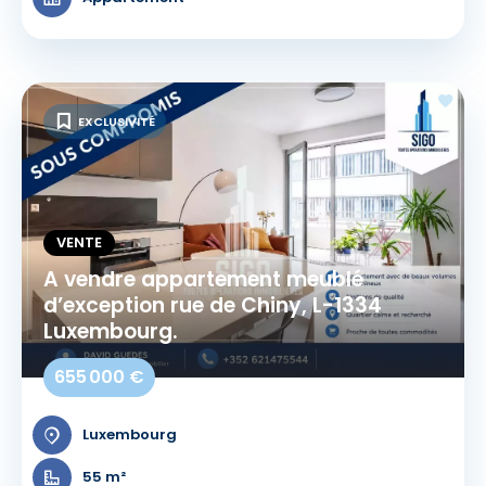
EXCLUSIVITÉ
VENTE
A vendre appartement meublé
d’exception rue de Chiny, L-1334
Luxembourg.
655 000 €
Luxembourg
55 m²