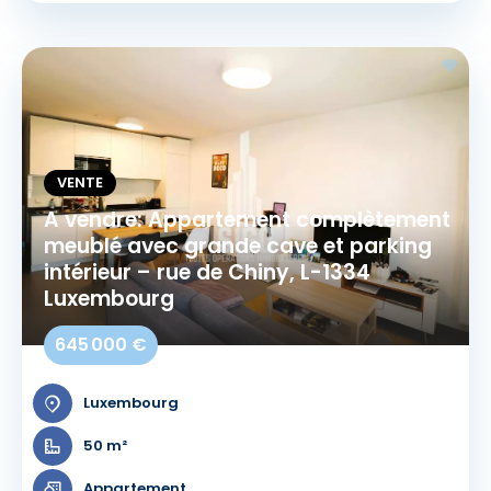
VENTE
A vendre: Appartement complètement
meublé avec grande cave et parking
intérieur – rue de Chiny, L-1334
Luxembourg
645 000 €
Luxembourg
50 m²
Appartement