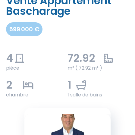
Vente Appartement
Bascharage
599 000 €
4
72.92
pièce
m² ( 72.92 m² )
2
1
chambre
1 salle de bains