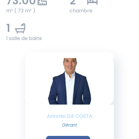
73.00
2
m² ( 73 m² )
chambre
1
1 salle de bains
Antonio DA COSTA
Gérant