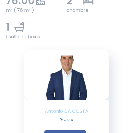
76.00
2
m² ( 76 m² )
chambre
1
1 salle de bains
Antonio DA COSTA
Gérant