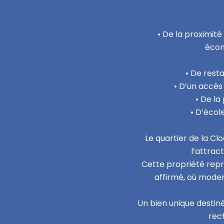
• De la proximité
écon
• De rest
• D’un accès 
• De la
• D’écol
Le quartier de la C
l’attrac
Cette propriété repr
affirmé, où moder
Un bien unique destiné
rech