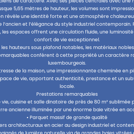
biens de caractère. Avec ses pièces centrales avec une 
jusque 5,65 mètres de hauteur, les volumes sont impressi
son révèle une identité forte et une atmosphère chaleure
e l’ancien et l’élégance du style industriel contemporain.
les espaces offrent une circulation fluide, une luminosi
confort de vie exceptionnel.
les hauteurs sous plafond notables, les matériaux nobles
emarquables confèrent à cette propriété un caractère r
luxembourgeois.
tresse de la maison, une impressionnante cheminée en pi
ace de vie, apportant authenticité, prestance et un subtil 
locale.
Prestations remarquables
 vie, cuisine et salle dinatoire de près de 80 m² sublimée
rre ancienne illuminée par une énorme baie vitrée en ac
• Parquet massif de grande qualité
iers architecturaux en acier au design industriel et cont
ignés de lumière naturelle via de grandes baies vitrées 