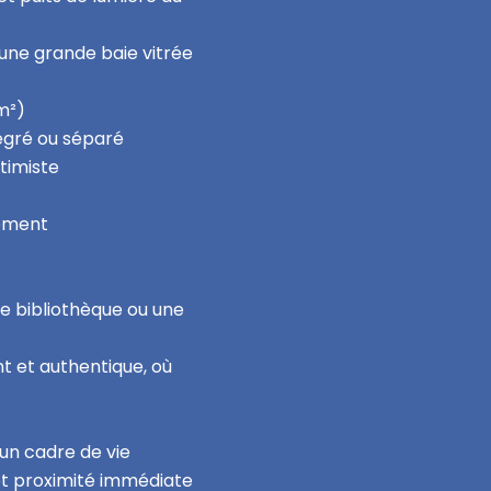
une grande baie vitrée
m²)
tégré ou séparé
timiste
gement
ne bibliothèque ou une
nt et authentique, où
un cadre de vie
e et proximité immédiate