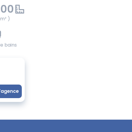
.00
 m² )
de bains
l'agence