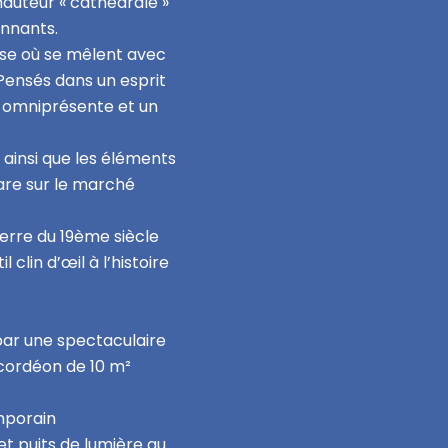
hauteur « cathédrale »
onnants.
use où se mêlent avec
 Pensés dans un esprit
té omniprésente et un
 ainsi que les éléments
are sur le marché
erre du 19ème siècle
clin d’œil à l’histoire
 par une spectaculaire
cordéon de 10 m²
emporain
et puits de lumière au