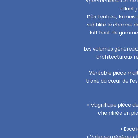
spectaculaires et de 
allant 
Dès l’entrée, la mai
subtilité le charme d
loft haut de gamme, 
Les volumes généreux, 
architecturaux r
Véritable pièce maî
trône au cœur de l’esp
• Magnifique pièce de
cheminée en pie
• Escal
• Volumes généreux ba