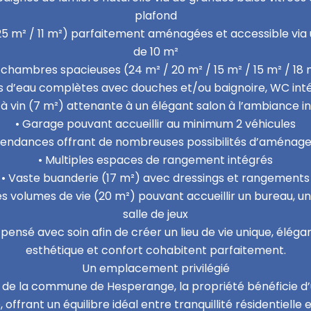
plafond
25 m² / 11 m²) parfaitement aménagées et accessible via 
de 10 m²
5 chambres spacieuses (24 m² / 20 m² / 15 m² / 15 m² / 18 
les d’eau complètes avec douches et/ou baignoire, WC in
 à vin (7 m²) attenante à un élégant salon à l’ambiance in
• Garage pouvant accueillir au minimum 2 véhicules
endances offrant de nombreuses possibilités d’aména
• Multiples espaces de rangement intégrés
• Vaste buanderie (17 m²) avec dressings et rangements
es volumes de vie (20 m²) pouvant accueillir un bureau, u
salle de jeux
pensé avec soin afin de créer un lieu de vie unique, éléga
esthétique et confort cohabitent parfaitement.
Un emplacement privilégié
 de la commune de Hesperange, la propriété bénéficie d’
 offrant un équilibre idéal entre tranquillité résidentiell