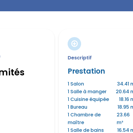
f
Descriptif
imités
Prestation
1 Salon
34.41 
1 Salle à manger
20.64 
1 Cuisine équipée
18.16 
1 Bureau
18.95 
1 Chambre de
23.66
maître
m²
1 Salle de bains
16.54 