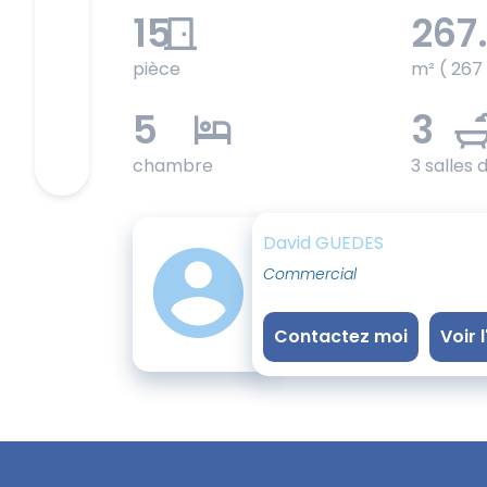
15
267
pièce
m² ( 267
5
3
chambre
3 salles 
David GUEDES
Commercial
Contactez moi
Voir 