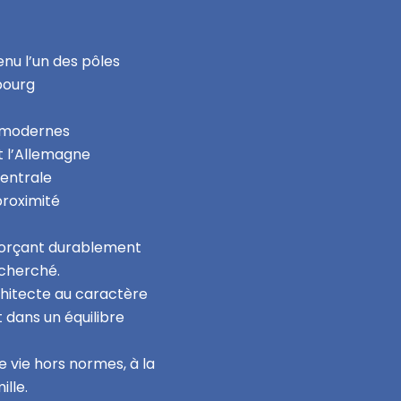
enu l’un des pôles
bourg
s modernes
et l’Allemagne
Centrale
proximité
nforçant durablement
echerché.
chitecte au caractère
 dans un équilibre
e vie hors normes, à la
ille.