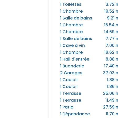
1 Toilettes
3.72 
1 Chambre
19.52 
1 Salle de bains
9.21 
1 Chambre
15.54 
1 Chambre
14.69 
1 Salle de bains
7.77 
1 Cave à vin
7.00 
1 Chambre
18.62 
1 Hall d'entrée
8.88 
1 Buanderie
17.40 
2 Garages
37.03 
1 Couloir
1.88 
1 Couloir
1.86 
1 Terrasse
25.06 
1 Terrasse
11.49 
1 Patio
27.59 
1 Dépendance
11.70 