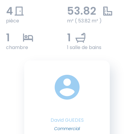
4
53.82
pièce
m² ( 53.82 m² )
1
1
chambre
1 salle de bains
David GUEDES
Commercial