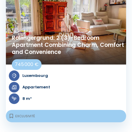
Rollingergrund: 2 (3)-Bedroom
Apartment Combining Charm, Comfort
and Convenience
745 000 €
Luxembourg
Appartement
8 m²
EXCLUSIVITÉ