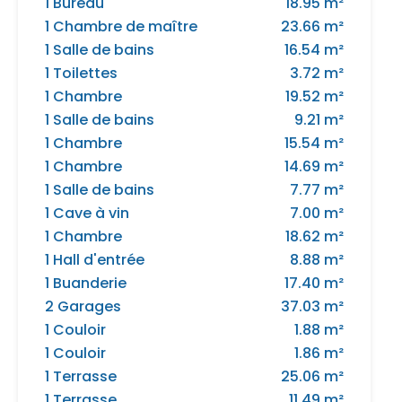
1 Bureau
18.95 m²
1 Chambre de maître
23.66 m²
1 Salle de bains
16.54 m²
1 Toilettes
3.72 m²
1 Chambre
19.52 m²
1 Salle de bains
9.21 m²
1 Chambre
15.54 m²
1 Chambre
14.69 m²
1 Salle de bains
7.77 m²
1 Cave à vin
7.00 m²
1 Chambre
18.62 m²
1 Hall d'entrée
8.88 m²
1 Buanderie
17.40 m²
2 Garages
37.03 m²
1 Couloir
1.88 m²
1 Couloir
1.86 m²
1 Terrasse
25.06 m²
1 Terrasse
11.49 m²