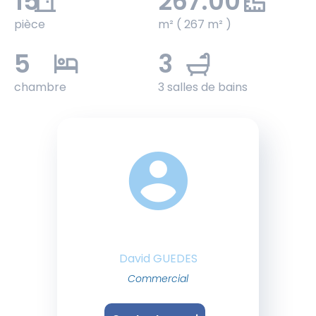
15
267.00
pièce
m² ( 267 m² )
5
3
chambre
3 salles de bains
David GUEDES
Commercial