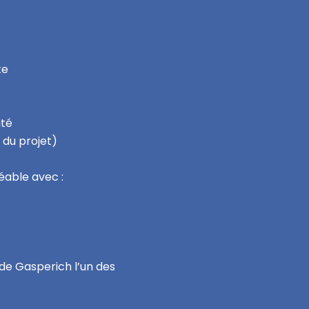
te
ité
n du projet)
éable avec :
i de Gasperich l’un des