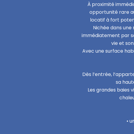
À proximité immédia
opportunité rare a
locatif à fort pot
Nichée dans une 
immédiatement par sa 
vie et so
Avec une surface habi
Dès l’entrée, l’appar
sa haut
Les grandes baies v
chaleu
• u