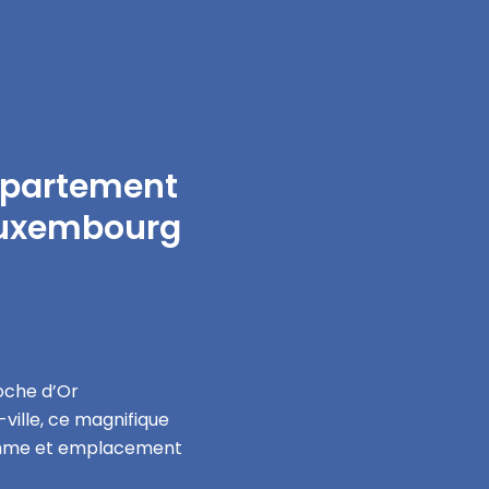
ppartement
 Luxembourg
oche d’Or
-ville, ce magnifique
amme et emplacement