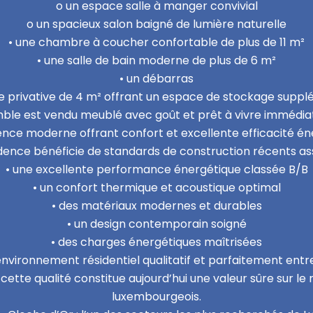
o un espace salle à manger convivial
o un spacieux salon baigné de lumière naturelle
• une chambre à coucher confortable de plus de 11 m²
• une salle de bain moderne de plus de 6 m²
• un débarras
e privative de 4 m² offrant un espace de stockage supp
ble est vendu meublé avec goût et prêt à vivre immédi
nce moderne offrant confort et excellente efficacité éne
idence bénéficie de standards de construction récents ass
• une excellente performance énergétique classée B/B
• un confort thermique et acoustique optimal
• des matériaux modernes et durables
• un design contemporain soigné
• des charges énergétiques maîtrisées
environnement résidentiel qualitatif et parfaitement ent
cette qualité constitue aujourd’hui une valeur sûre sur l
luxembourgeois.