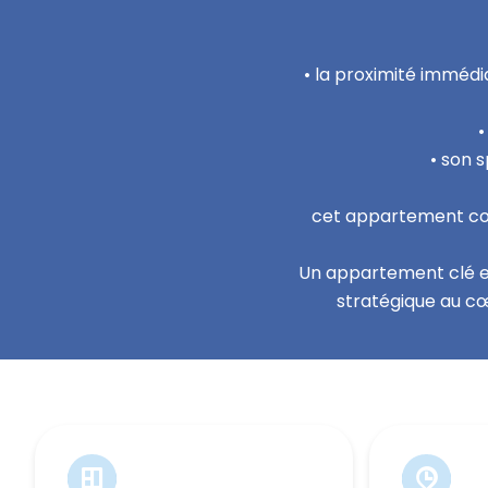
• la proximité immédia
•
• son 
cet appartement con
Un appartement clé e
stratégique au cœ