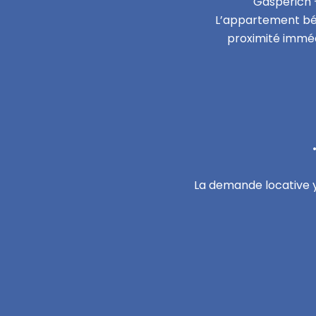
Gasperich –
L’appartement béné
proximité imméd
La demande locative y 