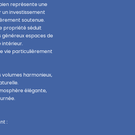
 bien représente une
r un investissement
lièrement soutenue.
 propriété séduit
es généreux espaces de
intérieur.
e vie particulièrement
es volumes harmonieux,
turelle.
atmosphère élégante,
ournée.
nt :