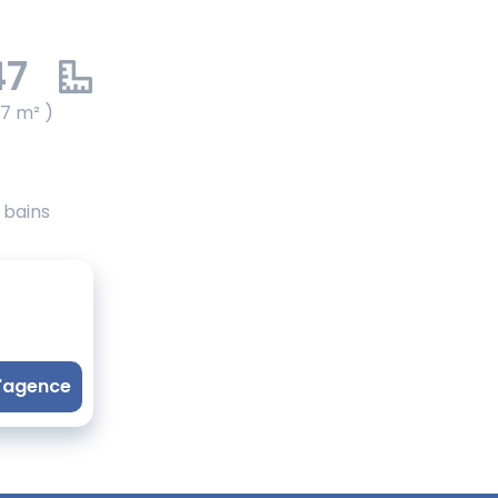
47
47 m² )
e bains
l'agence