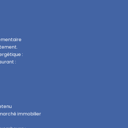
lémentaire
atement.
rgétique :
urant :
retenu
e marché immobilier