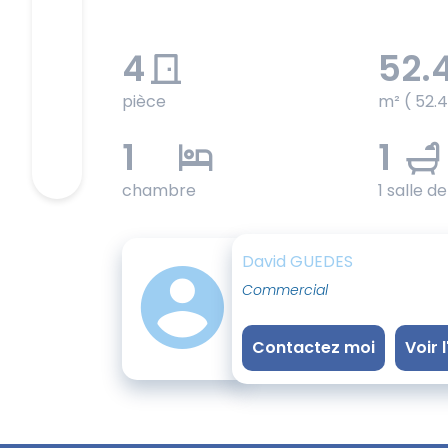
4
52.
pièce
m² ( 52.
1
1
chambre
1 salle d
David GUEDES
Commercial
Contactez moi
Voir 