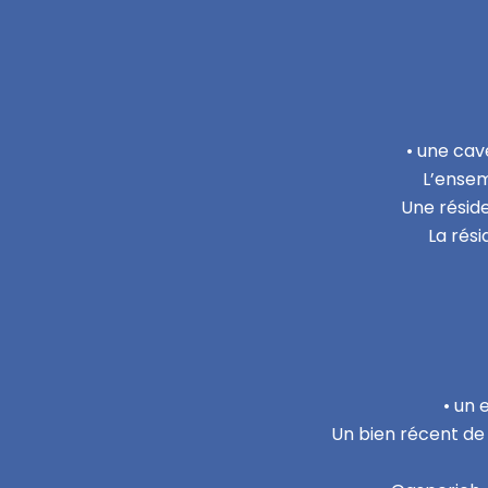
• une cav
L’ensem
Une réside
La rés
• un 
Un bien récent de 