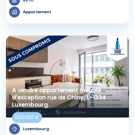
50 m²
Appartement
A vendre appartement meublé
d’exception rue de Chiny, L-1334
Luxembourg.
655 000 €
Luxembourg