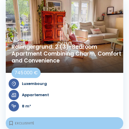
Rollingergrund: 2 (3)-Bedroom
Apartment Combining Charm, Comfort
and Convenience
745 000 €
Luxembourg
Appartement
8 m²
EXCLUSIVITÉ