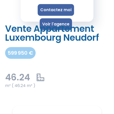
Contactez moi
Voir l'agence
Vente Appartement
Luxembourg Neudorf
599 950 €
46.24
m² ( 46.24 m² )